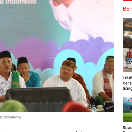
BE
Lebi
Pers
San
 @cakiminow)
Supo