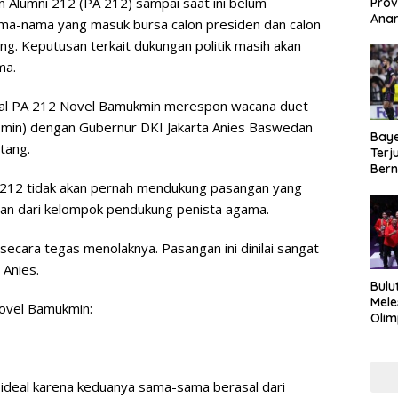
 Alumni 212 (PA 212) sampai saat ini belum
Prov
Anar
a-nama yang masuk bursa calon presiden dan calon
Duku
ng. Keputusan terkait dukungan politik masih akan
Kea
ma.
deral PA 212 Novel Bamukmin merespon wacana duet
min) dengan Gubernur DKI Jakarta Anies Baswedan
Baye
tang.
Terj
Bern
Kej
 212 tidak akan pernah mendukung pasangan yang
ian dari kelompok pendukung penista agama.
secara tegas menolaknya. Pasangan ini dinilai sangat
 Anies.
Bulu
Mele
Novel Bamukmin:
Olim
Imra
Haru
Mak
 ideal karena keduanya sama-sama berasal dari