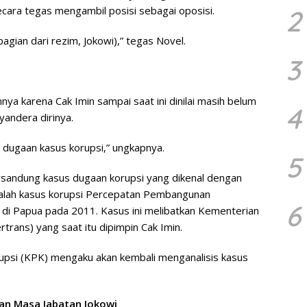
ecara tegas mengambil posisi sebagai oposisi.
2
bagian dari rezim, Jokowi),” tegas Novel.
3
ya karena Cak Imin sampai saat ini dinilai masih belum
4
yandera dirinya.
 dugaan kasus korupsi,” ungkapnya.
5
sandung kasus dugaan korupsi yang dikenal dengan
 adalah kasus korupsi Percepatan Pembangunan
6
 di Papua pada 2011. Kasus ini melibatkan Kementerian
rans) yang saat itu dipimpin Cak Imin.
upsi (KPK) mengaku akan kembali menganalisis kasus
an Masa Jabatan Jokowi