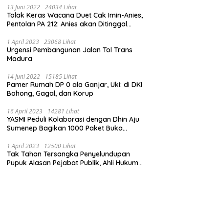
13 Juni 2022
24034 Lihat
Tolak Keras Wacana Duet Cak Imin-Anies,
Pentolan PA 212: Anies akan Ditinggal
Massa 212
1 April 2023
23068 Lihat
Urgensi Pembangunan Jalan Tol Trans
Madura
14 Juni 2022
15185 Lihat
Pamer Rumah DP 0 ala Ganjar, Uki: di DKI
Bohong, Gagal, dan Korup
16 April 2023
14281 Lihat
YASMI Peduli Kolaborasi dengan Dhin Aju
Sumenep Bagikan 1000 Paket Buka
Puasa
1 April 2023
12500 Lihat
Tak Tahan Tersangka Penyelundupan
Pupuk Alasan Pejabat Publik, Ahli Hukum
Pidana Kritik Polres Sumenep