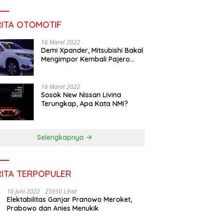
RITA OTOMOTIF
16 Maret 2022
Demi Xpander, Mitsubishi Bakal
Mengimpor Kembali Pajero
Sport
16 Maret 2022
Sosok New Nissan Livina
Terungkap, Apa Kata NMI?
Selengkapnya
RITA TERPOPULER
10 Juni 2022
25930 Lihat
Elektabilitas Ganjar Pranowo Meroket,
Prabowo dan Anies Menukik