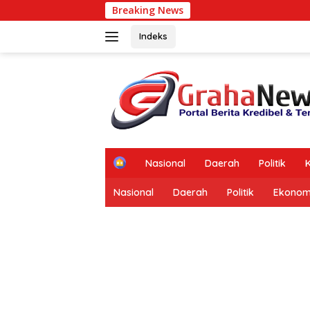
Langsung
Breaking News
BSM CK Yogy
ke
konten
Indeks
tutup
H
Nasional
Daerah
Politik
K
o
m
Nasional
Daerah
Politik
Ekonom
e