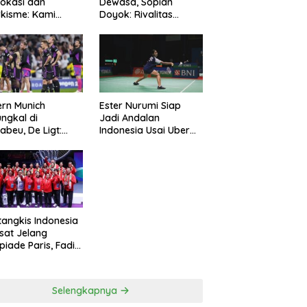
okasi dan
Dewasa, Sopian
kisme: Kami
Doyok: Rivalitas
ng Polri Jaga
Cukup 90 Menit
manan
rn Munich
Ester Nurumi Siap
ungkal di
Jadi Andalan
abeu, De Ligt:
Indonesia Usai Uber
amnya Sepakbola
Cup 2024
tangkis Indonesia
sat Jelang
piade Paris, Fadil
n: Belum Puas,
s Terus
simalkan
Selengkapnya