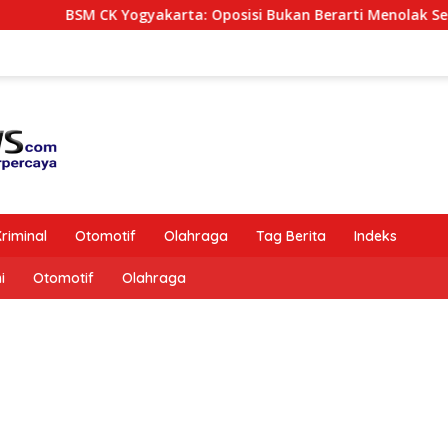
akarta: Oposisi Bukan Berarti Menolak Semua Kebijakan Pemer
riminal
Otomotif
Olahraga
Tag Berita
Indeks
i
Otomotif
Olahraga