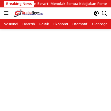
Langsung
rta: Oposisi Bukan Berarti Menolak Semua Kebijakan Pemerin
Breaking News
ke
konten
Nasional
Daerah
Politik
Ekonomi
Otomotif
Olahraga