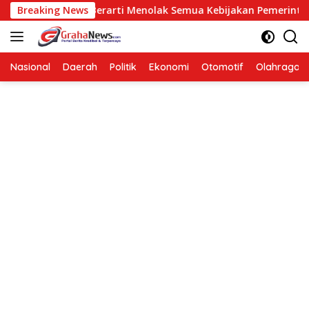
Langsung
sisi Bukan Berarti Menolak Semua Kebijakan Pemerintah
Breaking News
ke
konten
Nasional
Daerah
Politik
Ekonomi
Otomotif
Olahraga