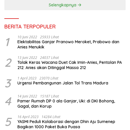
Selengkapnya
BERITA TERPOPULER
1
10 Juni 2022
25933 Lihat
Elektabilitas Ganjar Pranowo Meroket, Prabowo dan
Anies Menukik
2
13 Juni 2022
24037 Lihat
Tolak Keras Wacana Duet Cak Imin-Anies, Pentolan PA
212: Anies akan Ditinggal Massa 212
3
1 April 2023
23070 Lihat
Urgensi Pembangunan Jalan Tol Trans Madura
4
14 Juni 2022
15187 Lihat
Pamer Rumah DP 0 ala Ganjar, Uki: di DKI Bohong,
Gagal, dan Korup
5
16 April 2023
14284 Lihat
YASMI Peduli Kolaborasi dengan Dhin Aju Sumenep
Bagikan 1000 Paket Buka Puasa