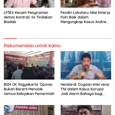
LP3ES Kecam Penyiraman
Pendiri Lokataru Nilai Kinerja
Aktivis KontraS: Ini Tindakan
Polri Baik dalam
Biadab
Mengungkap Kasus Andrie
Yunus
Rekomendasi untuk kamu
BSM CK Yogyakarta: Oposisi
Hendardi: Dugaan Intervensi
Bukan Berarti Menolak
TNI dalam Kasus Korupsi
Semua Kebijakan Pemerintah
Jadi Alarm Bahaya bagi
Negara Hukum