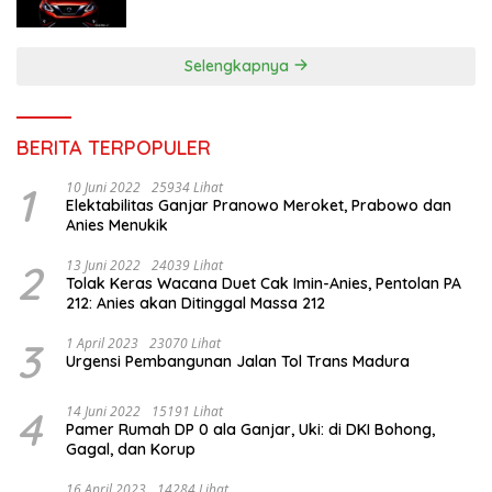
Selengkapnya
BERITA TERPOPULER
1
10 Juni 2022
25934 Lihat
Elektabilitas Ganjar Pranowo Meroket, Prabowo dan
Anies Menukik
2
13 Juni 2022
24039 Lihat
Tolak Keras Wacana Duet Cak Imin-Anies, Pentolan PA
212: Anies akan Ditinggal Massa 212
3
1 April 2023
23070 Lihat
Urgensi Pembangunan Jalan Tol Trans Madura
4
14 Juni 2022
15191 Lihat
Pamer Rumah DP 0 ala Ganjar, Uki: di DKI Bohong,
Gagal, dan Korup
16 April 2023
14284 Lihat