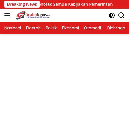
Langsung
erarti Menolak Semua Kebijakan Pemerintah
Breaking News
Hendardi:
ke
konten
Nasional
Daerah
Politik
Ekonomi
Otomotif
Olahraga