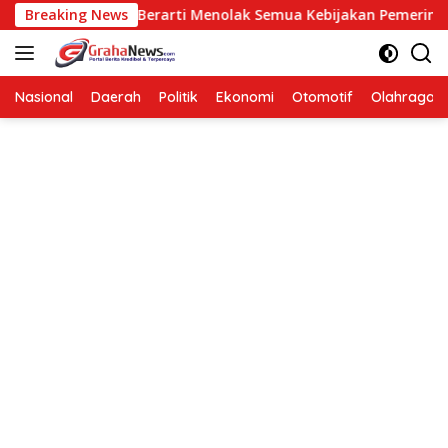
Langsung
posisi Bukan Berarti Menolak Semua Kebijakan Pemerintah
Breaking News
ke
konten
Nasional
Daerah
Politik
Ekonomi
Otomotif
Olahraga