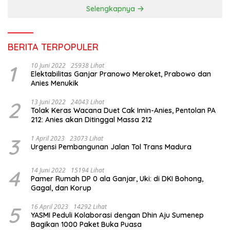
Selengkapnya
BERITA TERPOPULER
1
10 Juni 2022
25938 Lihat
Elektabilitas Ganjar Pranowo Meroket, Prabowo dan
Anies Menukik
2
13 Juni 2022
24043 Lihat
Tolak Keras Wacana Duet Cak Imin-Anies, Pentolan PA
212: Anies akan Ditinggal Massa 212
3
1 April 2023
23073 Lihat
Urgensi Pembangunan Jalan Tol Trans Madura
4
14 Juni 2022
15194 Lihat
Pamer Rumah DP 0 ala Ganjar, Uki: di DKI Bohong,
Gagal, dan Korup
5
16 April 2023
14292 Lihat
YASMI Peduli Kolaborasi dengan Dhin Aju Sumenep
Bagikan 1000 Paket Buka Puasa