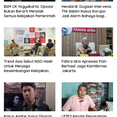
BSM CK Yogyakarta: Oposisi
Hendardi: Dugaan Intervensi
Bukan Berarti Menolak
TNI dalam Kasus Korupsi
Semua Kebijakan Pemerintah
Jadi Alarm Bahaya bagi
Negara Hukum
Trend Asia Sebut NGO Hadir
Fahira Idris Apresiasi Polri
Untuk Menjaga
Berhasil Jaga Kamtibmas
Keseimbangan Kebijakan
Jakarta
Publik
Kasus Andrie Yunus Disorot,
LP3ES Kecam Penyiraman