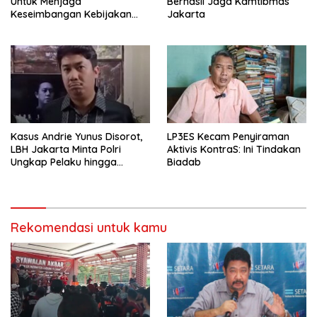
Untuk Menjaga
Berhasil Jaga Kamtibmas
Keseimbangan Kebijakan
Jakarta
Publik
Kasus Andrie Yunus Disorot,
LP3ES Kecam Penyiraman
LBH Jakarta Minta Polri
Aktivis KontraS: Ini Tindakan
Ungkap Pelaku hingga
Biadab
Dalang Utama
Rekomendasi untuk kamu