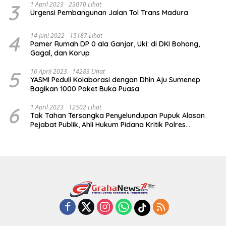
3
1 April 2023
23070 Lihat
Urgensi Pembangunan Jalan Tol Trans Madura
4
14 Juni 2022
15187 Lihat
Pamer Rumah DP 0 ala Ganjar, Uki: di DKI Bohong,
Gagal, dan Korup
5
16 April 2023
14283 Lihat
YASMI Peduli Kolaborasi dengan Dhin Aju Sumenep
Bagikan 1000 Paket Buka Puasa
6
1 April 2023
12502 Lihat
Tak Tahan Tersangka Penyelundupan Pupuk Alasan
Pejabat Publik, Ahli Hukum Pidana Kritik Polres
Sumenep