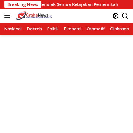
Langsung
Berarti Menolak Semua Kebijakan Pemerintah
Breaking News
Hendardi:
ke
konten
Nasional
Daerah
Politik
Ekonomi
Otomotif
Olahraga