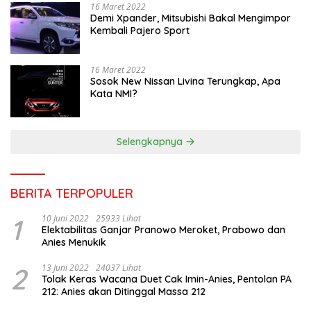
16 Maret 2022
Demi Xpander, Mitsubishi Bakal Mengimpor
Kembali Pajero Sport
16 Maret 2022
Sosok New Nissan Livina Terungkap, Apa
Kata NMI?
Selengkapnya
BERITA TERPOPULER
1
10 Juni 2022
25933 Lihat
Elektabilitas Ganjar Pranowo Meroket, Prabowo dan
Anies Menukik
2
13 Juni 2022
24037 Lihat
Tolak Keras Wacana Duet Cak Imin-Anies, Pentolan PA
212: Anies akan Ditinggal Massa 212