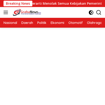
Langsung
osisi Bukan Berarti Menolak Semua Kebijakan Pemerintah
Breaking News
ke
konten
Nasional
Daerah
Politik
Ekonomi
Otomotif
Olahraga