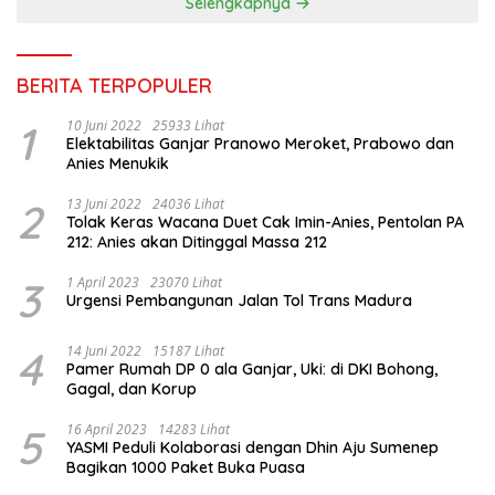
Selengkapnya
BERITA TERPOPULER
1
10 Juni 2022
25933 Lihat
Elektabilitas Ganjar Pranowo Meroket, Prabowo dan
Anies Menukik
2
13 Juni 2022
24036 Lihat
Tolak Keras Wacana Duet Cak Imin-Anies, Pentolan PA
212: Anies akan Ditinggal Massa 212
3
1 April 2023
23070 Lihat
Urgensi Pembangunan Jalan Tol Trans Madura
4
14 Juni 2022
15187 Lihat
Pamer Rumah DP 0 ala Ganjar, Uki: di DKI Bohong,
Gagal, dan Korup
5
16 April 2023
14283 Lihat
YASMI Peduli Kolaborasi dengan Dhin Aju Sumenep
Bagikan 1000 Paket Buka Puasa