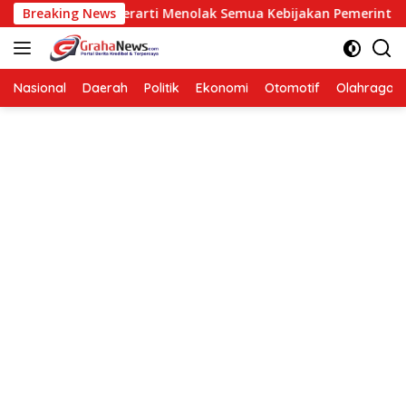
Langsung
osisi Bukan Berarti Menolak Semua Kebijakan Pemerintah
Breaking News
ke
konten
Nasional
Daerah
Politik
Ekonomi
Otomotif
Olahraga