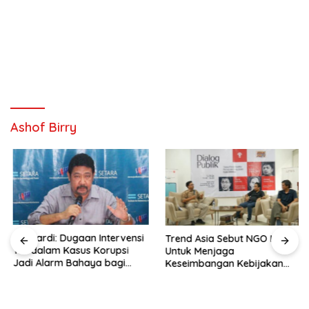
Ashof Birry
Hendardi: Dugaan Intervensi
Trend Asia Sebut NGO Hadir
TNI dalam Kasus Korupsi
Untuk Menjaga
Jadi Alarm Bahaya bagi
Keseimbangan Kebijakan
Negara Hukum
Publik