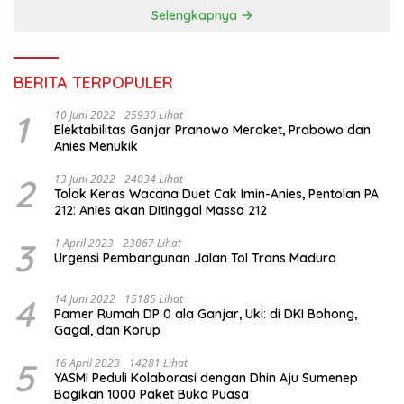
Selengkapnya
BERITA TERPOPULER
1
10 Juni 2022
25930 Lihat
Elektabilitas Ganjar Pranowo Meroket, Prabowo dan
Anies Menukik
2
13 Juni 2022
24034 Lihat
Tolak Keras Wacana Duet Cak Imin-Anies, Pentolan PA
212: Anies akan Ditinggal Massa 212
3
1 April 2023
23067 Lihat
Urgensi Pembangunan Jalan Tol Trans Madura
4
14 Juni 2022
15185 Lihat
Pamer Rumah DP 0 ala Ganjar, Uki: di DKI Bohong,
Gagal, dan Korup
5
16 April 2023
14281 Lihat
YASMI Peduli Kolaborasi dengan Dhin Aju Sumenep
Bagikan 1000 Paket Buka Puasa