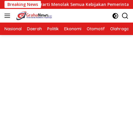
Langsung
isi Bukan Berarti Menolak Semua Kebijakan Pemerintah
Breaking News
ke
konten
Nasional
Daerah
Politik
Ekonomi
Otomotif
Olahraga