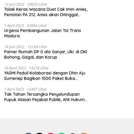
13 Juni 2022
24033 Lihat
Tolak Keras Wacana Duet Cak Imin-Anies,
Pentolan PA 212: Anies akan Ditinggal
Massa 212
1 April 2023
23066 Lihat
Urgensi Pembangunan Jalan Tol Trans
Madura
14 Juni 2022
15184 Lihat
Pamer Rumah DP 0 ala Ganjar, Uki: di DKI
Bohong, Gagal, dan Korup
16 April 2023
14278 Lihat
YASMI Peduli Kolaborasi dengan Dhin Aju
Sumenep Bagikan 1000 Paket Buka
Puasa
1 April 2023
12497 Lihat
Tak Tahan Tersangka Penyelundupan
Pupuk Alasan Pejabat Publik, Ahli Hukum
Pidana Kritik Polres Sumenep