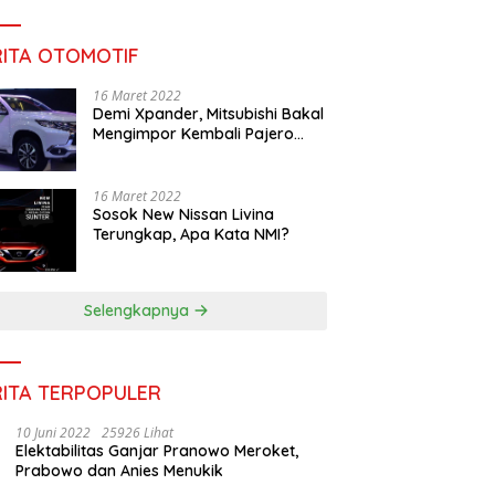
RITA OTOMOTIF
16 Maret 2022
Demi Xpander, Mitsubishi Bakal
Mengimpor Kembali Pajero
Sport
16 Maret 2022
Sosok New Nissan Livina
Terungkap, Apa Kata NMI?
Selengkapnya
RITA TERPOPULER
10 Juni 2022
25926 Lihat
Elektabilitas Ganjar Pranowo Meroket,
Prabowo dan Anies Menukik