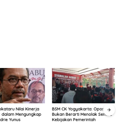
okataru Nilai Kinerja
BSM CK Yogyakarta: Oposisi
Henda
ik dalam Mengungkap
Bukan Berarti Menolak Semua
TNI d
drie Yunus
Kebijakan Pemerintah
Alar
Huku