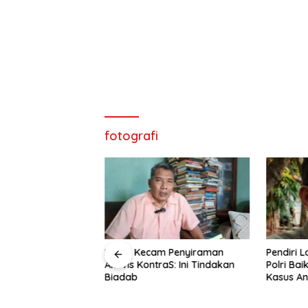
fotografi
 Yunus Disorot,
LP3ES Kecam Penyiraman
Pendiri L
Minta Polri
Aktivis KontraS: Ini Tindakan
Polri Ba
ku hingga Dalang
Biadab
Kasus An