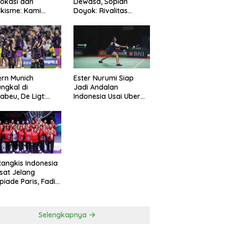
okasi dan
Dewasa, Sopian
kisme: Kami
Doyok: Rivalitas
ng Polri Jaga
Cukup 90 Menit
manan
rn Munich
Ester Nurumi Siap
ungkal di
Jadi Andalan
abeu, De Ligt:
Indonesia Usai Uber
amnya Sepakbola
Cup 2024
tangkis Indonesia
sat Jelang
piade Paris, Fadil
n: Belum Puas,
s Terus
simalkan
Selengkapnya