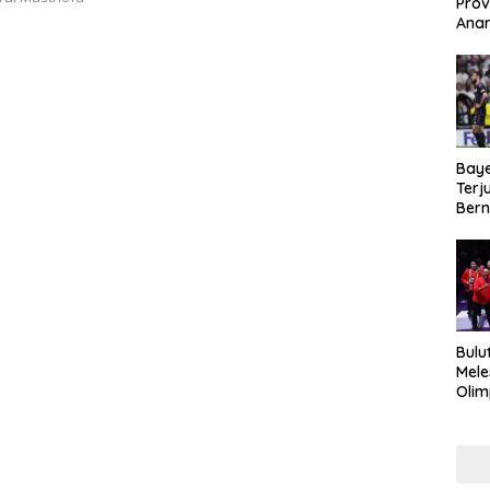
Prov
Anar
Duku
Kea
Baye
Terj
Bern
Kej
Bulu
Mele
Olim
Imra
Haru
Mak