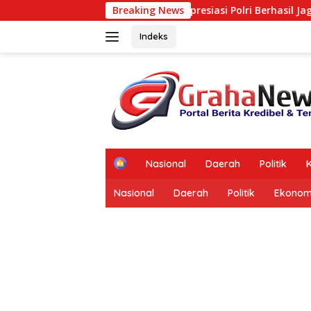
Langsung
kuriang
Fahira Idris Apresiasi Polri Berhasil Jaga Kamt
Breaking News
ke
konten
Indeks
tutup
H
Nasional
Daerah
Politik
K
o
m
Nasional
Daerah
Politik
Ekonom
e