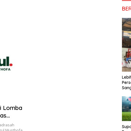
BE
Lebi
Pers
San
ai Lomba
las
adrasah
Supo
rul Musthofa