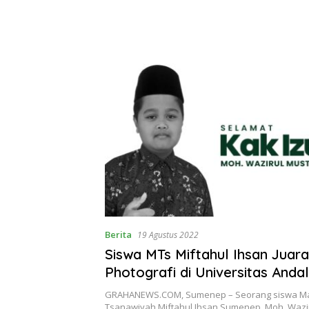
Berita
19 Agustus 2022
Siswa MTs Miftahul Ihsan Juar
Photografi di Universitas Anda
Padang
GRAHANEWS.COM, Sumenep – Seorang siswa M
Tsanawiyah Miftahul Ihsan Sumenep, Moh. Wazi