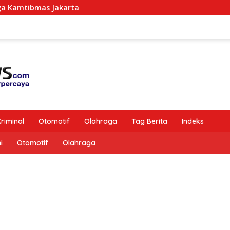
ibmas Jakarta
riminal
Otomotif
Olahraga
Tag Berita
Indeks
i
Otomotif
Olahraga