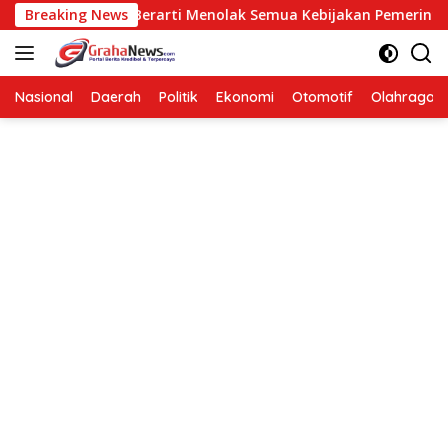
Langsung
sisi Bukan Berarti Menolak Semua Kebijakan Pemerintah
Breaking News
ke
konten
Nasional
Daerah
Politik
Ekonomi
Otomotif
Olahraga