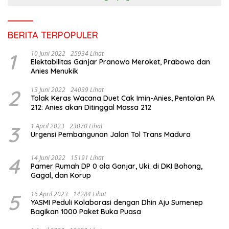
BERITA TERPOPULER
1
10 Juni 2022
25934 Lihat
Elektabilitas Ganjar Pranowo Meroket, Prabowo dan
Anies Menukik
2
13 Juni 2022
24039 Lihat
Tolak Keras Wacana Duet Cak Imin-Anies, Pentolan PA
212: Anies akan Ditinggal Massa 212
3
1 April 2023
23070 Lihat
Urgensi Pembangunan Jalan Tol Trans Madura
4
14 Juni 2022
15191 Lihat
Pamer Rumah DP 0 ala Ganjar, Uki: di DKI Bohong,
Gagal, dan Korup
5
16 April 2023
14284 Lihat
YASMI Peduli Kolaborasi dengan Dhin Aju Sumenep
Bagikan 1000 Paket Buka Puasa