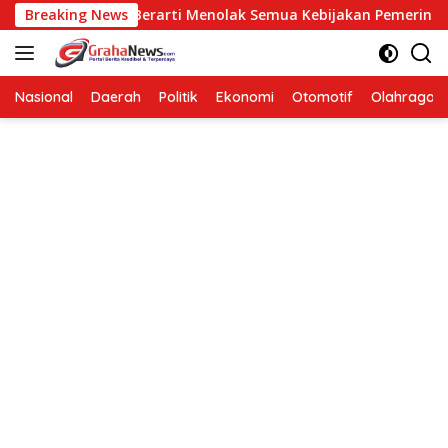
Langsung
osisi Bukan Berarti Menolak Semua Kebijakan Pemerintah
Breaking News
ke
konten
Nasional
Daerah
Politik
Ekonomi
Otomotif
Olahraga