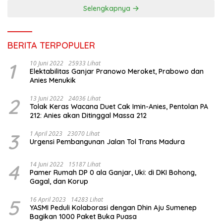
Selengkapnya
BERITA TERPOPULER
1
10 Juni 2022
25933 Lihat
Elektabilitas Ganjar Pranowo Meroket, Prabowo dan
Anies Menukik
2
13 Juni 2022
24036 Lihat
Tolak Keras Wacana Duet Cak Imin-Anies, Pentolan PA
212: Anies akan Ditinggal Massa 212
3
1 April 2023
23070 Lihat
Urgensi Pembangunan Jalan Tol Trans Madura
4
14 Juni 2022
15187 Lihat
Pamer Rumah DP 0 ala Ganjar, Uki: di DKI Bohong,
Gagal, dan Korup
5
16 April 2023
14283 Lihat
YASMI Peduli Kolaborasi dengan Dhin Aju Sumenep
Bagikan 1000 Paket Buka Puasa