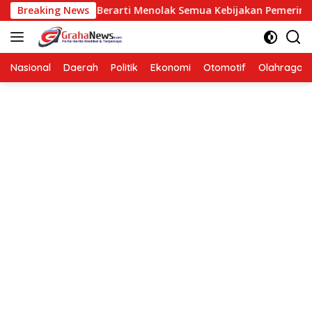
Langsung
posisi Bukan Berarti Menolak Semua Kebijakan Pemerintah
Breaking News
ke
konten
Nasional
Daerah
Politik
Ekonomi
Otomotif
Olahraga