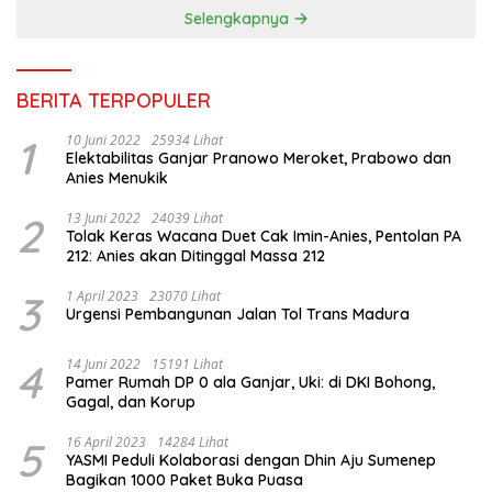
Selengkapnya
BERITA TERPOPULER
1
10 Juni 2022
25934 Lihat
Elektabilitas Ganjar Pranowo Meroket, Prabowo dan
Anies Menukik
2
13 Juni 2022
24039 Lihat
Tolak Keras Wacana Duet Cak Imin-Anies, Pentolan PA
212: Anies akan Ditinggal Massa 212
3
1 April 2023
23070 Lihat
Urgensi Pembangunan Jalan Tol Trans Madura
4
14 Juni 2022
15191 Lihat
Pamer Rumah DP 0 ala Ganjar, Uki: di DKI Bohong,
Gagal, dan Korup
5
16 April 2023
14284 Lihat
YASMI Peduli Kolaborasi dengan Dhin Aju Sumenep
Bagikan 1000 Paket Buka Puasa