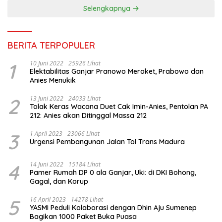
Selengkapnya
BERITA TERPOPULER
1
10 Juni 2022
25926 Lihat
Elektabilitas Ganjar Pranowo Meroket, Prabowo dan
Anies Menukik
2
13 Juni 2022
24033 Lihat
Tolak Keras Wacana Duet Cak Imin-Anies, Pentolan PA
212: Anies akan Ditinggal Massa 212
3
1 April 2023
23066 Lihat
Urgensi Pembangunan Jalan Tol Trans Madura
4
14 Juni 2022
15184 Lihat
Pamer Rumah DP 0 ala Ganjar, Uki: di DKI Bohong,
Gagal, dan Korup
5
16 April 2023
14278 Lihat
YASMI Peduli Kolaborasi dengan Dhin Aju Sumenep
Bagikan 1000 Paket Buka Puasa