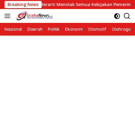
Langsung
osisi Bukan Berarti Menolak Semua Kebijakan Pemerintah
Breaking News
ke
konten
Nasional
Daerah
Politik
Ekonomi
Otomotif
Olahraga