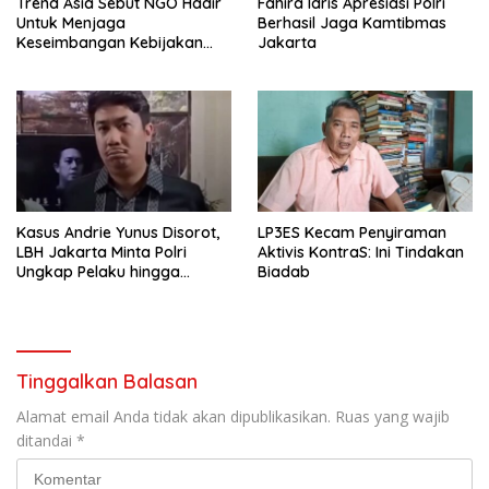
Trend Asia Sebut NGO Hadir
Fahira Idris Apresiasi Polri
Untuk Menjaga
Berhasil Jaga Kamtibmas
Keseimbangan Kebijakan
Jakarta
Publik
Kasus Andrie Yunus Disorot,
LP3ES Kecam Penyiraman
LBH Jakarta Minta Polri
Aktivis KontraS: Ini Tindakan
Ungkap Pelaku hingga
Biadab
Dalang Utama
Tinggalkan Balasan
Alamat email Anda tidak akan dipublikasikan.
Ruas yang wajib
ditandai
*