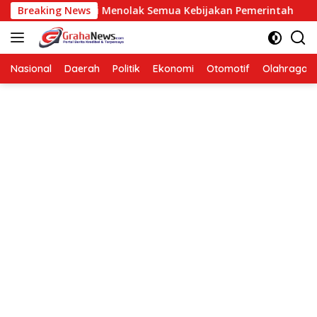
Langsung
 Berarti Menolak Semua Kebijakan Pemerintah
Breaking News
Hendard
ke
konten
Nasional
Daerah
Politik
Ekonomi
Otomotif
Olahraga