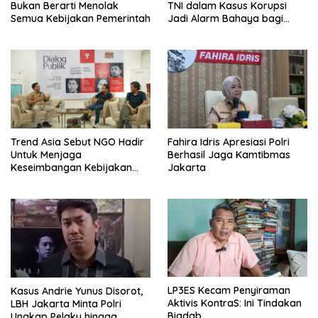
Bukan Berarti Menolak
TNI dalam Kasus Korupsi
Semua Kebijakan Pemerintah
Jadi Alarm Bahaya bagi
Negara Hukum
Trend Asia Sebut NGO Hadir
Fahira Idris Apresiasi Polri
Untuk Menjaga
Berhasil Jaga Kamtibmas
Keseimbangan Kebijakan
Jakarta
Publik
LP3ES Kecam Penyiraman
Kasus Andrie Yunus Disorot,
Aktivis KontraS: Ini Tindakan
LBH Jakarta Minta Polri
Biadab
Ungkap Pelaku hingga