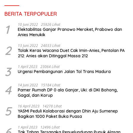
BERITA TERPOPULER
1
10 Juni 2022
25926 Lihat
Elektabilitas Ganjar Pranowo Meroket, Prabowo dan
Anies Menukik
2
13 Juni 2022
24033 Lihat
Tolak Keras Wacana Duet Cak Imin-Anies, Pentolan PA
212: Anies akan Ditinggal Massa 212
3
1 April 2023
23064 Lihat
Urgensi Pembangunan Jalan Tol Trans Madura
4
14 Juni 2022
15184 Lihat
Pamer Rumah DP 0 ala Ganjar, Uki: di DKI Bohong,
Gagal, dan Korup
5
16 April 2023
14278 Lihat
YASMI Peduli Kolaborasi dengan Dhin Aju Sumenep
Bagikan 1000 Paket Buka Puasa
6
1 April 2023
12496 Lihat
Tak Tahan Tersangka Penyelundupan Pupuk Alasan