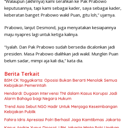
“Walaupun (akhirnya) kami serahkan ke Pak Prabowo
keputusannya, tapi kami sebagai kader, saya sebagai kader,
keberatan banget Prabowo wakil Puan, gitu loh,” ujarnya.
Prabowo, lanjut Desmond, juga menyatakan kesiapannya
maju nyapres lagi untuk ketiga kalinya.
“Iyalah. Dan Pak Prabowo sudah bersedia dicalonkan jadi
presiden. Masa Prabowo dialihkan jadi wakil. Mungkin Puan
belum sadar, mimpi aja kali dia,” kata dia.
Berita Terkait
BSM CK Yogyakarta: Oposisi Bukan Berarti Menolak Semua
Kebijakan Pemerintah
Hendardi: Dugaan Intervensi TNI dalam Kasus Korupsi Jadi
Alarm Bahaya bagi Negara Hukum
Trend Asia Sebut NGO Hadir Untuk Menjaga Keseimbangan
Kebijakan Publik
Fahira Idris Apresiasi Polri Berhasil Jaga Kamtibmas Jakarta
Kasus Andrie Yunus Disorot, LBH Jakarta Minta Polri Ungkap