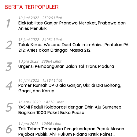
BERITA TERPOPULER
1
10 Juni 2022
25926 Lihat
Elektabilitas Ganjar Pranowo Meroket, Prabowo dan
Anies Menukik
2
13 Juni 2022
24031 Lihat
Tolak Keras Wacana Duet Cak Imin-Anies, Pentolan PA
212: Anies akan Ditinggal Massa 212
3
1 April 2023
23064 Lihat
Urgensi Pembangunan Jalan Tol Trans Madura
4
14 Juni 2022
15184 Lihat
Pamer Rumah DP 0 ala Ganjar, Uki: di DKI Bohong,
Gagal, dan Korup
5
16 April 2023
14278 Lihat
YASMI Peduli Kolaborasi dengan Dhin Aju Sumenep
Bagikan 1000 Paket Buka Puasa
6
1 April 2023
12496 Lihat
Tak Tahan Tersangka Penyelundupan Pupuk Alasan
Pejabat Publik, Ahli Hukum Pidana Kritik Polres