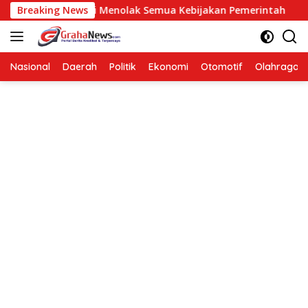
Langsung
 Berarti Menolak Semua Kebijakan Pemerintah
Breaking News
Hendard
ke
konten
Nasional
Daerah
Politik
Ekonomi
Otomotif
Olahraga