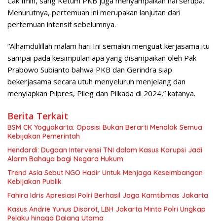
Cak Imin, sang Ketum PKB juga menyampaikan hal serupa.
Menurutnya, pertemuan ini merupakan lanjutan dari
pertemuan intensif sebelumnya.
“Alhamdulillah malam hari Ini semakin menguat kerjasama itu
sampai pada kesimpulan apa yang disampaikan oleh Pak
Prabowo Subianto bahwa PKB dan Gerindra siap
bekerjasama secara utuh menyeluruh menjelang dan
menyiapkan Pilpres, Pileg dan Pilkada di 2024,” katanya.
Berita Terkait
BSM CK Yogyakarta: Oposisi Bukan Berarti Menolak Semua
Kebijakan Pemerintah
Hendardi: Dugaan Intervensi TNI dalam Kasus Korupsi Jadi
Alarm Bahaya bagi Negara Hukum
Trend Asia Sebut NGO Hadir Untuk Menjaga Keseimbangan
Kebijakan Publik
Fahira Idris Apresiasi Polri Berhasil Jaga Kamtibmas Jakarta
Kasus Andrie Yunus Disorot, LBH Jakarta Minta Polri Ungkap
Pelaku hingga Dalang Utama