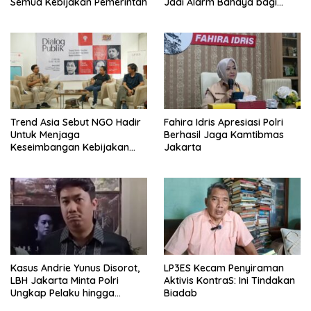
Semua Kebijakan Pemerintah
Jadi Alarm Bahaya bagi
Negara Hukum
Trend Asia Sebut NGO Hadir
Fahira Idris Apresiasi Polri
Untuk Menjaga
Berhasil Jaga Kamtibmas
Keseimbangan Kebijakan
Jakarta
Publik
Kasus Andrie Yunus Disorot,
LP3ES Kecam Penyiraman
LBH Jakarta Minta Polri
Aktivis KontraS: Ini Tindakan
Ungkap Pelaku hingga
Biadab
Dalang Utama