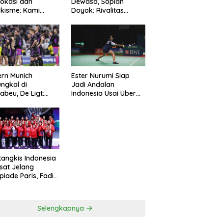
okasi dan
Dewasa, Sopian
kisme: Kami
Doyok: Rivalitas
ng Polri Jaga
Cukup 90 Menit
manan
rn Munich
Ester Nurumi Siap
ungkal di
Jadi Andalan
abeu, De Ligt:
Indonesia Usai Uber
amnya Sepakbola
Cup 2024
tangkis Indonesia
sat Jelang
piade Paris, Fadil
n: Belum Puas,
s Terus
simalkan
Selengkapnya