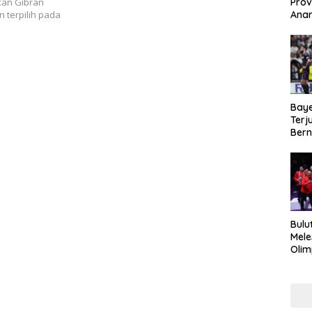
Prov
kan Gibran
Anar
 terpilih pada
Duku
Kea
Baye
Terj
Bern
Kej
Bulu
Mele
Olim
Imra
Haru
Mak