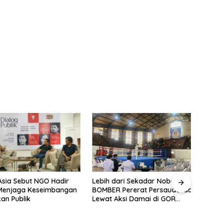
ia Sebut NGO Hadir
Fahir
Lebih dari Sekadar Nobar:
enjaga Keseimbangan
Berh
BOMBER Pererat Persaudaraan
n Publik
Jaka
Lewat Aksi Damai di GOR
Sangkuriang