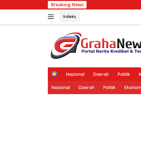
Langsung
Breaking News
B
ke
konten
Indeks
tutup
H
Nasional
Daerah
Politik
K
o
m
Nasional
Daerah
Politik
Ekonom
e