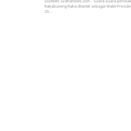
SLEMAN, Grahanews.com – Suara-suara penola
Rakabuming Raka dilantik sebagai Wakil Presiden
20…