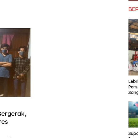
BE
Lebi
Pers
San
Bergerak,
res
Supo