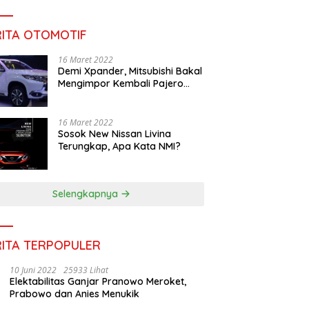
RITA OTOMOTIF
16 Maret 2022
Demi Xpander, Mitsubishi Bakal
Mengimpor Kembali Pajero
Sport
16 Maret 2022
Sosok New Nissan Livina
Terungkap, Apa Kata NMI?
Selengkapnya
RITA TERPOPULER
10 Juni 2022
25933 Lihat
Elektabilitas Ganjar Pranowo Meroket,
Prabowo dan Anies Menukik