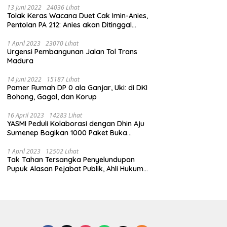
13 Juni 2022
24036 Lihat
Tolak Keras Wacana Duet Cak Imin-Anies,
Pentolan PA 212: Anies akan Ditinggal
Massa 212
1 April 2023
23070 Lihat
Urgensi Pembangunan Jalan Tol Trans
Madura
14 Juni 2022
15187 Lihat
Pamer Rumah DP 0 ala Ganjar, Uki: di DKI
Bohong, Gagal, dan Korup
16 April 2023
14283 Lihat
YASMI Peduli Kolaborasi dengan Dhin Aju
Sumenep Bagikan 1000 Paket Buka
Puasa
1 April 2023
12502 Lihat
Tak Tahan Tersangka Penyelundupan
Pupuk Alasan Pejabat Publik, Ahli Hukum
Pidana Kritik Polres Sumenep