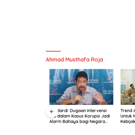
Ahmad Musthafa Roja
akarta: Oposisi
Hendardi: Dugaan Intervensi
Trend As
ti Menolak Semua
TNI dalam Kasus Korupsi Jadi
Untuk M
emerintah
Alarm Bahaya bagi Negara
Kebijaka
Hukum