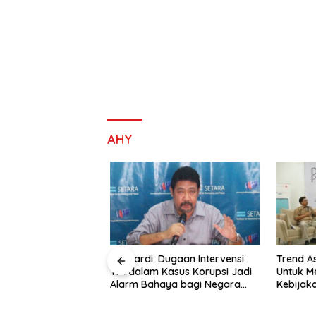
AHY
akarta: Oposisi
Hendardi: Dugaan Intervensi
Trend As
ti Menolak Semua
TNI dalam Kasus Korupsi Jadi
Untuk M
emerintah
Alarm Bahaya bagi Negara
Kebijaka
Hukum