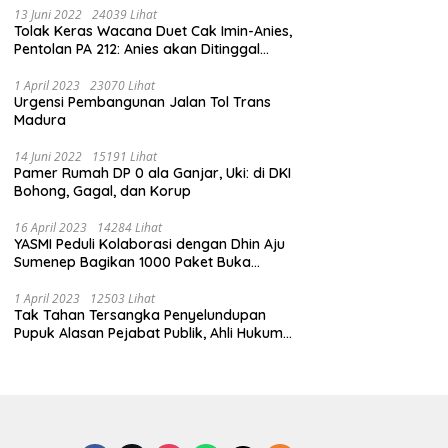
13 Juni 2022
24039 Lihat
Tolak Keras Wacana Duet Cak Imin-Anies,
Pentolan PA 212: Anies akan Ditinggal
Massa 212
1 April 2023
23070 Lihat
Urgensi Pembangunan Jalan Tol Trans
Madura
14 Juni 2022
15191 Lihat
Pamer Rumah DP 0 ala Ganjar, Uki: di DKI
Bohong, Gagal, dan Korup
16 April 2023
14284 Lihat
YASMI Peduli Kolaborasi dengan Dhin Aju
Sumenep Bagikan 1000 Paket Buka
Puasa
1 April 2023
12503 Lihat
Tak Tahan Tersangka Penyelundupan
Pupuk Alasan Pejabat Publik, Ahli Hukum
Pidana Kritik Polres Sumenep