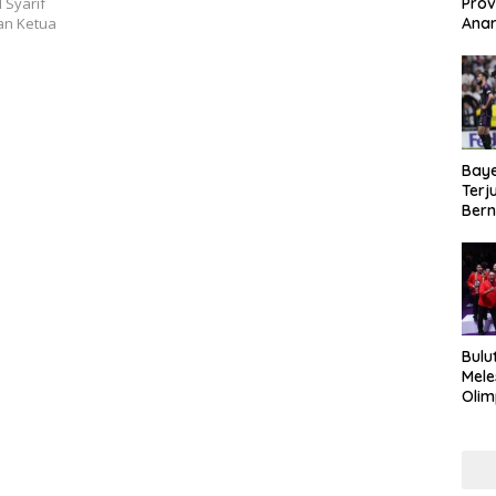
Prov
 Syarif
Anar
gan Ketua
Duku
Kea
Baye
Terj
Bern
Kej
Bulu
Mele
Olim
Imra
Haru
Mak