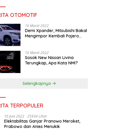
RITA OTOMOTIF
16 Maret 2022
Demi Xpander, Mitsubishi Bakal
Mengimpor Kembali Pajero
Sport
16 Maret 2022
Sosok New Nissan Livina
Terungkap, Apa Kata NMI?
Selengkapnya
RITA TERPOPULER
10 Juni 2022
25934 Lihat
Elektabilitas Ganjar Pranowo Meroket,
Prabowo dan Anies Menukik