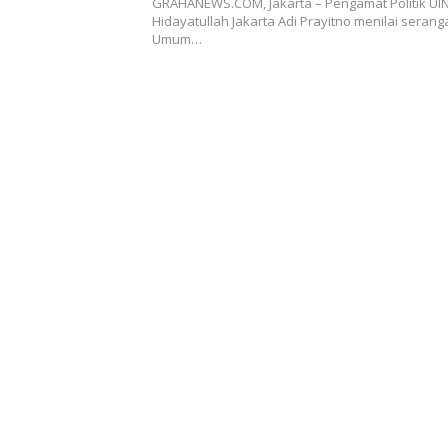
GRAHANEWS.COM, Jakarta – Pengamat Politik UIN
Hidayatullah Jakarta Adi Prayitno menilai seran
Umum…