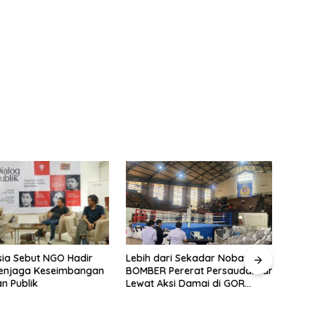
ia Sebut NGO Hadir
Fahir
Lebih dari Sekadar Nobar:
enjaga Keseimbangan
Berh
BOMBER Pererat Persaudaraan
n Publik
Jaka
Lewat Aksi Damai di GOR
Sangkuriang