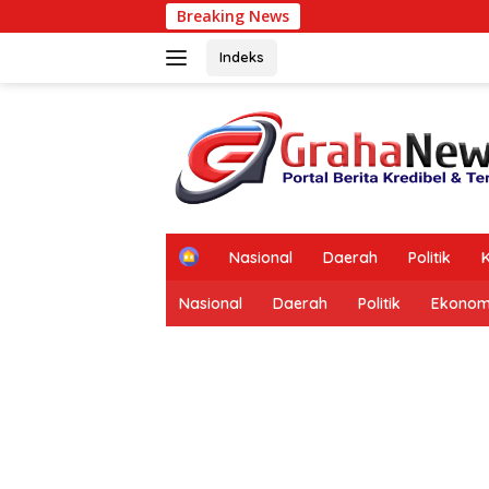
Langsung
Breaking News
ke
konten
Indeks
tutup
H
Nasional
Daerah
Politik
K
o
m
Nasional
Daerah
Politik
Ekonom
e