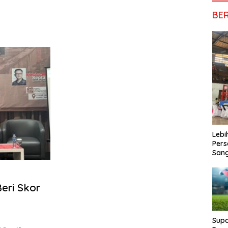
BE
Lebi
Pers
San
Beri Skor
Supo