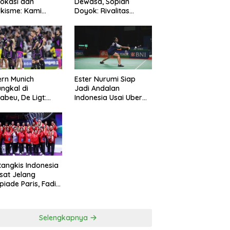
okasi dan
Dewasa, Sopian
kisme: Kami
Doyok: Rivalitas
ng Polri Jaga
Cukup 90 Menit
manan
rn Munich
Ester Nurumi Siap
ungkal di
Jadi Andalan
abeu, De Ligt:
Indonesia Usai Uber
amnya Sepakbola
Cup 2024
tangkis Indonesia
sat Jelang
piade Paris, Fadil
n: Belum Puas,
s Terus
simalkan
Selengkapnya