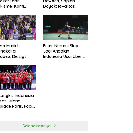
okasi dan
Dewasa, Sopian
kisme: Kami
Doyok: Rivalitas
ng Polri Jaga
Cukup 90 Menit
manan
rn Munich
Ester Nurumi Siap
ungkal di
Jadi Andalan
abeu, De Ligt:
Indonesia Usai Uber
amnya Sepakbola
Cup 2024
tangkis Indonesia
sat Jelang
piade Paris, Fadil
n: Belum Puas,
s Terus
simalkan
Selengkapnya