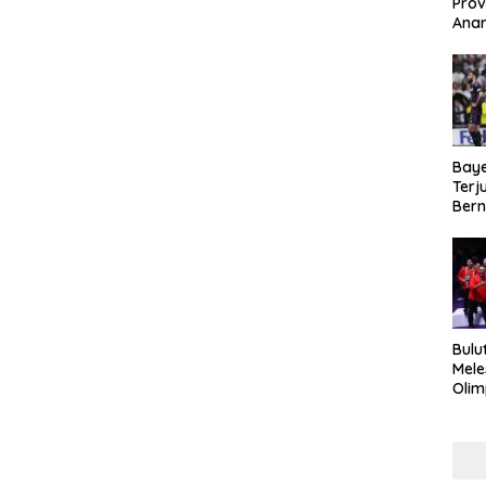
Prov
Anar
Duku
Kea
Baye
Terj
Bern
Kej
Bulu
Mele
Olim
Imra
Haru
Mak