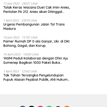
13 Juni 2022
24037 Lihat
Tolak Keras Wacana Duet Cak Imin-Anies,
Pentolan PA 212: Anies akan Ditinggal
Massa 212
1 April 2023
23070 Lihat
Urgensi Pembangunan Jalan Tol Trans
Madura
14 Juni 2022
15187 Lihat
Pamer Rumah DP 0 ala Ganjar, Uki: di DKI
Bohong, Gagal, dan Korup
16 April 2023
14283 Lihat
YASMI Peduli Kolaborasi dengan Dhin Aju
Sumenep Bagikan 1000 Paket Buka
Puasa
1 April 2023
12502 Lihat
Tak Tahan Tersangka Penyelundupan
Pupuk Alasan Pejabat Publik, Ahli Hukum
Pidana Kritik Polres Sumenep