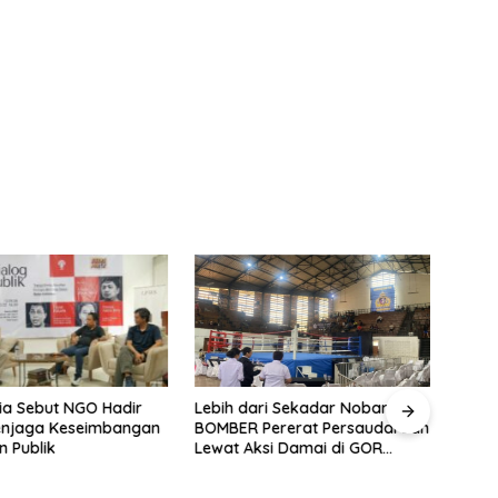
ia Sebut NGO Hadir
Fahir
Lebih dari Sekadar Nobar:
enjaga Keseimbangan
Berh
BOMBER Pererat Persaudaraan
n Publik
Jaka
Lewat Aksi Damai di GOR
Sangkuriang