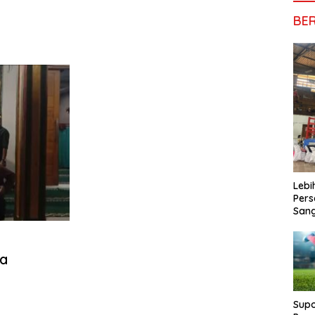
BE
Lebi
Pers
San
ta
Supo