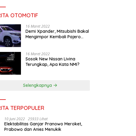
RITA OTOMOTIF
16 Maret 2022
Demi Xpander, Mitsubishi Bakal
Mengimpor Kembali Pajero
Sport
16 Maret 2022
Sosok New Nissan Livina
Terungkap, Apa Kata NMI?
Selengkapnya
RITA TERPOPULER
10 Juni 2022
25933 Lihat
Elektabilitas Ganjar Pranowo Meroket,
Prabowo dan Anies Menukik