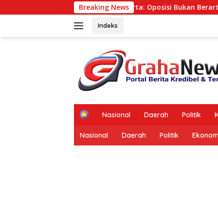
Langsung
BSM CK Yogyakarta: Oposisi Bukan Berarti Menolak
Breaking News
ke
konten
Indeks
tutup
H
Nasional
Daerah
Politik
K
o
m
Nasional
Daerah
Politik
Ekonom
e