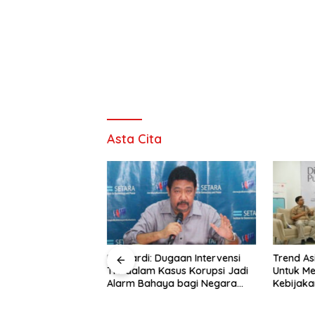
Asta Cita
akarta: Oposisi
Hendardi: Dugaan Intervensi
Trend As
ti Menolak Semua
TNI dalam Kasus Korupsi Jadi
Untuk M
emerintah
Alarm Bahaya bagi Negara
Kebijaka
Hukum