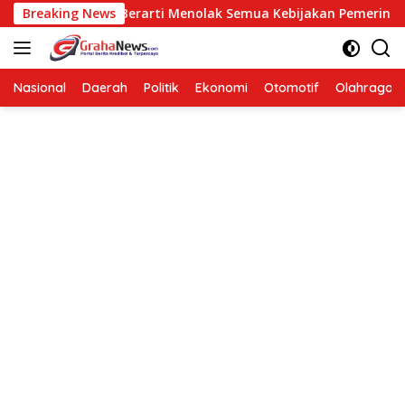
Langsung
osisi Bukan Berarti Menolak Semua Kebijakan Pemerintah
Breaking News
ke
konten
Nasional
Daerah
Politik
Ekonomi
Otomotif
Olahraga