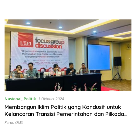
Nasional
,
Politik
1 Oktober 2024
Membangun Iklim Politik yang Kondusif untuk
Kelancaran Transisi Pemerintahan dan Pilkada
Serentak 2024
Peran OMS