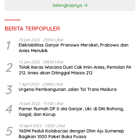
Selengkapnya
BERITA TERPOPULER
1
10 Juni 2022
25930 Lihat
Elektabilitas Ganjar Pranowo Meroket, Prabowo dan
Anies Menukik
2
13 Juni 2022
24034 Lihat
Tolak Keras Wacana Duet Cak Imin-Anies, Pentolan PA
212: Anies akan Ditinggal Massa 212
3
1 April 2023
23068 Lihat
Urgensi Pembangunan Jalan Tol Trans Madura
4
14 Juni 2022
15185 Lihat
Pamer Rumah DP 0 ala Ganjar, Uki: di DKI Bohong,
Gagal, dan Korup
5
16 April 2023
14281 Lihat
YASMI Peduli Kolaborasi dengan Dhin Aju Sumenep
Bagikan 1000 Paket Buka Puasa