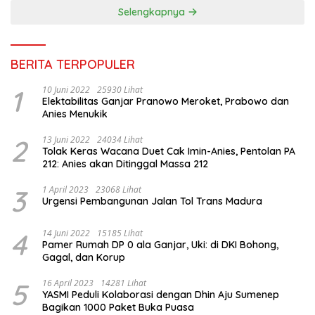
Selengkapnya
BERITA TERPOPULER
1
10 Juni 2022
25930 Lihat
Elektabilitas Ganjar Pranowo Meroket, Prabowo dan
Anies Menukik
2
13 Juni 2022
24034 Lihat
Tolak Keras Wacana Duet Cak Imin-Anies, Pentolan PA
212: Anies akan Ditinggal Massa 212
3
1 April 2023
23068 Lihat
Urgensi Pembangunan Jalan Tol Trans Madura
4
14 Juni 2022
15185 Lihat
Pamer Rumah DP 0 ala Ganjar, Uki: di DKI Bohong,
Gagal, dan Korup
5
16 April 2023
14281 Lihat
YASMI Peduli Kolaborasi dengan Dhin Aju Sumenep
Bagikan 1000 Paket Buka Puasa