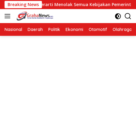
Langsung
sisi Bukan Berarti Menolak Semua Kebijakan Pemerintah
Breaking News
ke
konten
Nasional
Daerah
Politik
Ekonomi
Otomotif
Olahraga