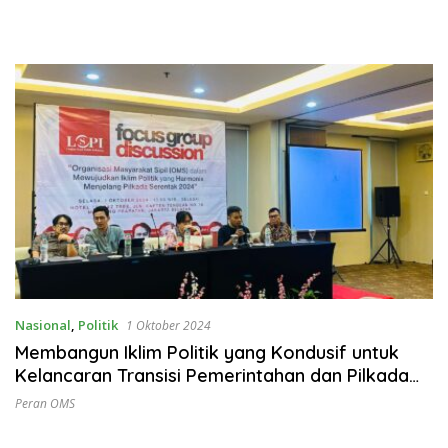
Nasional
,
Politik
1 Oktober 2024
Membangun Iklim Politik yang Kondusif untuk
Kelancaran Transisi Pemerintahan dan Pilkada
Serentak 2024
Peran OMS