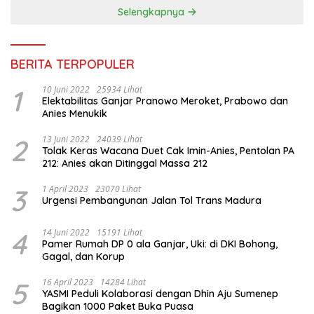
Selengkapnya
BERITA TERPOPULER
1
10 Juni 2022
25934 Lihat
Elektabilitas Ganjar Pranowo Meroket, Prabowo dan
Anies Menukik
2
13 Juni 2022
24039 Lihat
Tolak Keras Wacana Duet Cak Imin-Anies, Pentolan PA
212: Anies akan Ditinggal Massa 212
3
1 April 2023
23070 Lihat
Urgensi Pembangunan Jalan Tol Trans Madura
4
14 Juni 2022
15191 Lihat
Pamer Rumah DP 0 ala Ganjar, Uki: di DKI Bohong,
Gagal, dan Korup
5
16 April 2023
14284 Lihat
YASMI Peduli Kolaborasi dengan Dhin Aju Sumenep
Bagikan 1000 Paket Buka Puasa