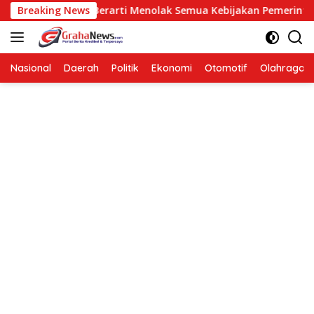
Langsung
osisi Bukan Berarti Menolak Semua Kebijakan Pemerintah
Breaking News
ke
konten
Nasional
Daerah
Politik
Ekonomi
Otomotif
Olahraga