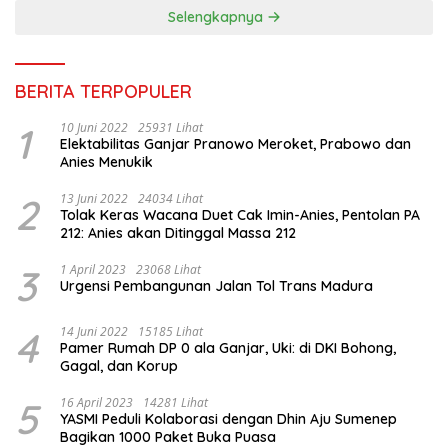
Selengkapnya
BERITA TERPOPULER
1
10 Juni 2022
25931 Lihat
Elektabilitas Ganjar Pranowo Meroket, Prabowo dan
Anies Menukik
2
13 Juni 2022
24034 Lihat
Tolak Keras Wacana Duet Cak Imin-Anies, Pentolan PA
212: Anies akan Ditinggal Massa 212
3
1 April 2023
23068 Lihat
Urgensi Pembangunan Jalan Tol Trans Madura
4
14 Juni 2022
15185 Lihat
Pamer Rumah DP 0 ala Ganjar, Uki: di DKI Bohong,
Gagal, dan Korup
5
16 April 2023
14281 Lihat
YASMI Peduli Kolaborasi dengan Dhin Aju Sumenep
Bagikan 1000 Paket Buka Puasa