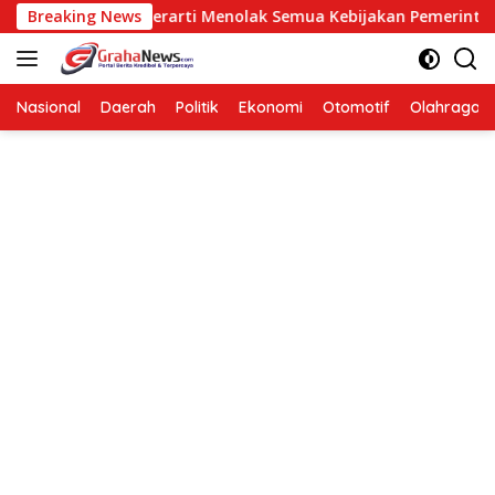
Langsung
osisi Bukan Berarti Menolak Semua Kebijakan Pemerintah
Breaking News
ke
konten
Nasional
Daerah
Politik
Ekonomi
Otomotif
Olahraga