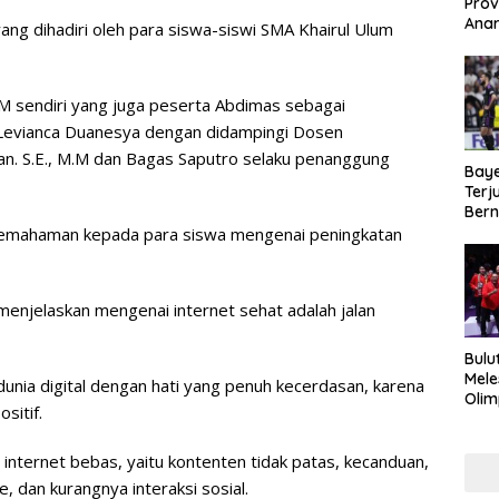
Prov
Anar
ang dihadiri oleh para siswa-siswi SMA Khairul Ulum
Duku
Kea
TM sendiri yang juga peserta Abdimas sebagai
 Levianca Duanesya dengan didampingi Dosen
n. S.E., M.M dan Bagas Saputro selaku penanggung
Baye
Terj
Bern
Kej
 pemahaman kepada para siswa mengenai peningkatan
enjelaskan mengenai internet sehat adalah jalan
Bulu
Mele
i dunia digital dengan hati yang penuh kecerdasan, karena
Olim
sitif.
Imra
Haru
Mak
nternet bebas, yaitu kontenten tidak patas, kecanduan,
e, dan kurangnya interaksi sosial.