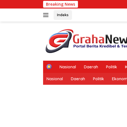
Langsung
Breaking News
BSM
ke
konten
Indeks
tutup
H
Nasional
Daerah
Politik
K
o
m
Nasional
Daerah
Politik
Ekonom
e