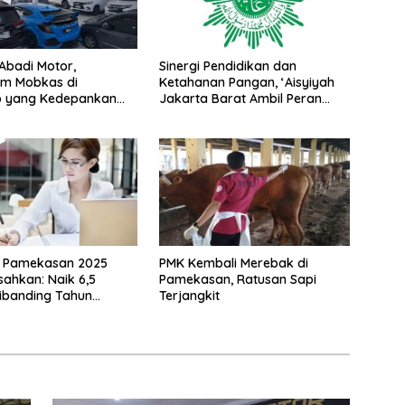
 Abadi Motor,
Sinergi Pendidikan dan
m Mobkas di
Ketahanan Pangan, ‘Aisyiyah
 yang Kedepankan
Jakarta Barat Ambil Peran
 dengan Harga
Strategis
kau
R Pamekasan 2025
PMK Kembali Merebak di
sahkan: Naik 6,5
Pamekasan, Ratusan Sapi
ibanding Tahun
Terjangkit
nya