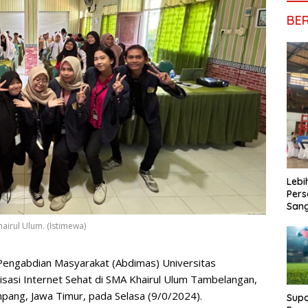
BE
Lebi
Pers
San
airul Ulum. (Istimewa)
engabdian Masyarakat (Abdimas) Universitas
sasi Internet Sehat di SMA Khairul Ulum Tambelangan,
ng, Jawa Timur, pada Selasa (9/0/2024).
Supo