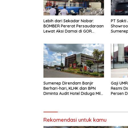
Lebih dari Sekadar Nobar:
PT Sakti
BOMBER Pererat Persaudaraan
Showroo
Lewat Aksi Damai di GOR
Sumenep
Sangkuriang
Kualitas
Terjang
Sumenep Direndam Banjir
Gaji UM
Berhari-hari, KLHK dan BPN
Resmi Di
Diminta Audit Hotel Diduga Milik
Persen D
Said Abdullah
Sebelum
Rekomendasi untuk kamu