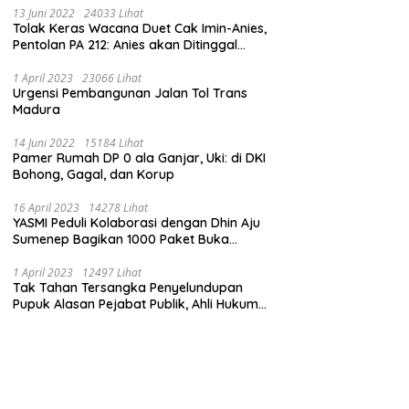
13 Juni 2022
24033 Lihat
Tolak Keras Wacana Duet Cak Imin-Anies,
Pentolan PA 212: Anies akan Ditinggal
Massa 212
1 April 2023
23066 Lihat
Urgensi Pembangunan Jalan Tol Trans
Madura
14 Juni 2022
15184 Lihat
Pamer Rumah DP 0 ala Ganjar, Uki: di DKI
Bohong, Gagal, dan Korup
16 April 2023
14278 Lihat
YASMI Peduli Kolaborasi dengan Dhin Aju
Sumenep Bagikan 1000 Paket Buka
Puasa
1 April 2023
12497 Lihat
Tak Tahan Tersangka Penyelundupan
Pupuk Alasan Pejabat Publik, Ahli Hukum
Pidana Kritik Polres Sumenep