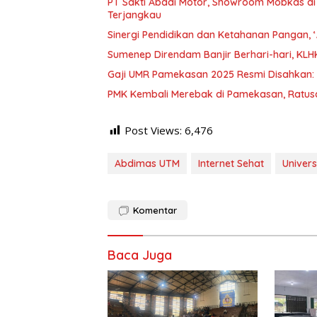
PT Sakti Abadi Motor, Showroom Mobkas d
Terjangkau
Sinergi Pendidikan dan Ketahanan Pangan, ‘
Sumenep Direndam Banjir Berhari-hari, KLHK
Gaji UMR Pamekasan 2025 Resmi Disahkan: 
PMK Kembali Merebak di Pamekasan, Ratusa
Post Views:
6,476
Abdimas UTM
Internet Sehat
Univer
Komentar
Baca Juga