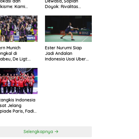
okasi dan
Dewasa, Sopian
kisme: Kami
Doyok: Rivalitas
ng Polri Jaga
Cukup 90 Menit
manan
rn Munich
Ester Nurumi Siap
ungkal di
Jadi Andalan
abeu, De Ligt:
Indonesia Usai Uber
amnya Sepakbola
Cup 2024
tangkis Indonesia
sat Jelang
piade Paris, Fadil
n: Belum Puas,
s Terus
simalkan
Selengkapnya