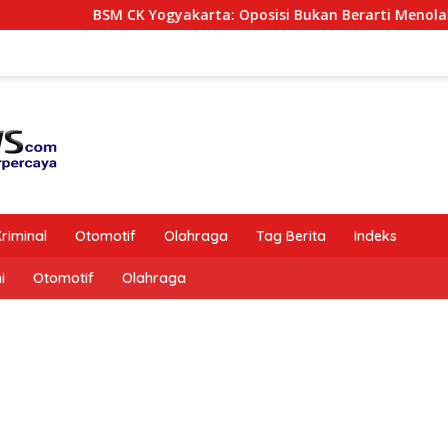
 CK Yogyakarta: Oposisi Bukan Berarti Menolak Semua Kebija
riminal
Otomotif
Olahraga
Tag Berita
Indeks
i
Otomotif
Olahraga