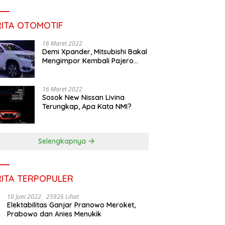
RITA OTOMOTIF
16 Maret 2022
Demi Xpander, Mitsubishi Bakal
Mengimpor Kembali Pajero
Sport
16 Maret 2022
Sosok New Nissan Livina
Terungkap, Apa Kata NMI?
Selengkapnya
RITA TERPOPULER
10 Juni 2022
25926 Lihat
Elektabilitas Ganjar Pranowo Meroket,
Prabowo dan Anies Menukik