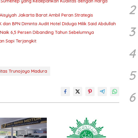
i Sumenep yang Kedepankan Kualitas dengan Harga
2
Aisyiyah Jakarta Barat Ambil Peran Strategis
 dan BPN Diminta Audit Hotel Diduga Milik Said Abdullah
3
Naik 6,5 Persen Dibanding Tahun Sebelumnya
n Sapi Terjangkit
4
5
sitas Trunojoyo Madura
6