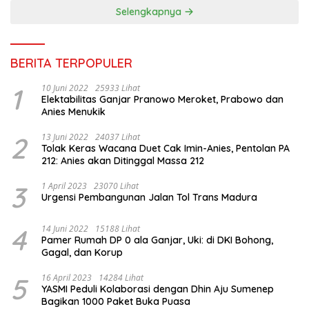
Selengkapnya
BERITA TERPOPULER
1
10 Juni 2022
25933 Lihat
Elektabilitas Ganjar Pranowo Meroket, Prabowo dan
Anies Menukik
2
13 Juni 2022
24037 Lihat
Tolak Keras Wacana Duet Cak Imin-Anies, Pentolan PA
212: Anies akan Ditinggal Massa 212
3
1 April 2023
23070 Lihat
Urgensi Pembangunan Jalan Tol Trans Madura
4
14 Juni 2022
15188 Lihat
Pamer Rumah DP 0 ala Ganjar, Uki: di DKI Bohong,
Gagal, dan Korup
5
16 April 2023
14284 Lihat
YASMI Peduli Kolaborasi dengan Dhin Aju Sumenep
Bagikan 1000 Paket Buka Puasa