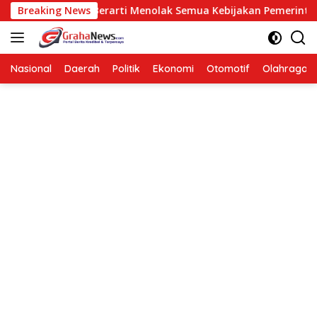
Langsung
osisi Bukan Berarti Menolak Semua Kebijakan Pemerintah
Breaking News
ke
konten
Nasional
Daerah
Politik
Ekonomi
Otomotif
Olahraga