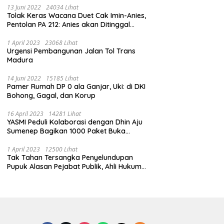
13 Juni 2022
24034 Lihat
Tolak Keras Wacana Duet Cak Imin-Anies,
Pentolan PA 212: Anies akan Ditinggal
Massa 212
1 April 2023
23068 Lihat
Urgensi Pembangunan Jalan Tol Trans
Madura
14 Juni 2022
15185 Lihat
Pamer Rumah DP 0 ala Ganjar, Uki: di DKI
Bohong, Gagal, dan Korup
16 April 2023
14281 Lihat
YASMI Peduli Kolaborasi dengan Dhin Aju
Sumenep Bagikan 1000 Paket Buka
Puasa
1 April 2023
12500 Lihat
Tak Tahan Tersangka Penyelundupan
Pupuk Alasan Pejabat Publik, Ahli Hukum
Pidana Kritik Polres Sumenep