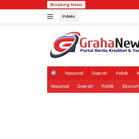
Langsung
Breaking News
BS
ke
konten
Indeks
tutup
H
Nasional
Daerah
Politik
K
o
m
Nasional
Daerah
Politik
Ekonom
e