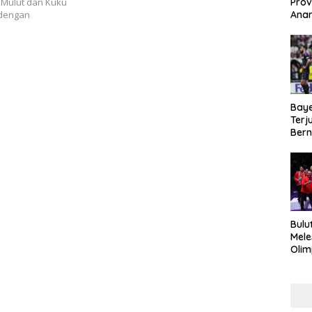
Prov
Mulut dan Kuku
Anar
 dengan
Duku
Kea
Baye
Terj
Bern
Kej
Bulu
Mele
Olim
Imra
Haru
Mak