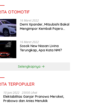
RITA OTOMOTIF
16 Maret 2022
Demi Xpander, Mitsubishi Bakal
Mengimpor Kembali Pajero
Sport
16 Maret 2022
Sosok New Nissan Livina
Terungkap, Apa Kata NMI?
Selengkapnya
RITA TERPOPULER
10 Juni 2022
25930 Lihat
Elektabilitas Ganjar Pranowo Meroket,
Prabowo dan Anies Menukik