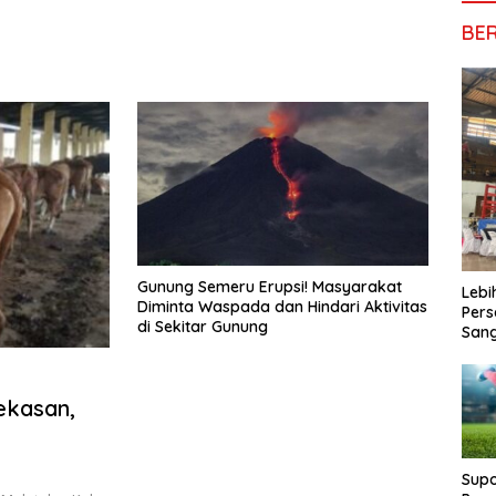
BE
Gunung Semeru Erupsi! Masyarakat
Lebi
Diminta Waspada dan Hindari Aktivitas
Pers
di Sekitar Gunung
San
ekasan,
Supo