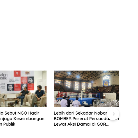
ia Sebut NGO Hadir
Fahir
Lebih dari Sekadar Nobar:
enjaga Keseimbangan
Berh
BOMBER Pererat Persaudaraan
n Publik
Jaka
Lewat Aksi Damai di GOR
Sangkuriang