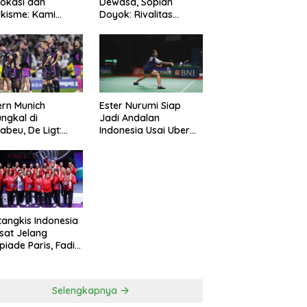
okasi dan
Dewasa, Sopian
kisme: Kami
Doyok: Rivalitas
ng Polri Jaga
Cukup 90 Menit
manan
rn Munich
Ester Nurumi Siap
ungkal di
Jadi Andalan
abeu, De Ligt:
Indonesia Usai Uber
amnya Sepakbola
Cup 2024
tangkis Indonesia
sat Jelang
piade Paris, Fadil
n: Belum Puas,
s Terus
simalkan
Selengkapnya