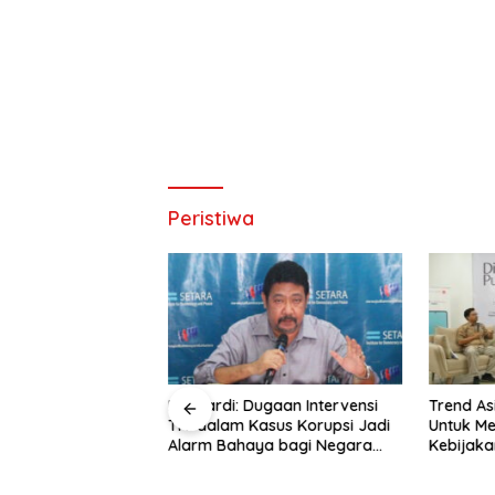
Peristiwa
akarta: Oposisi
Hendardi: Dugaan Intervensi
Trend As
ti Menolak Semua
TNI dalam Kasus Korupsi Jadi
Untuk M
emerintah
Alarm Bahaya bagi Negara
Kebijaka
Hukum