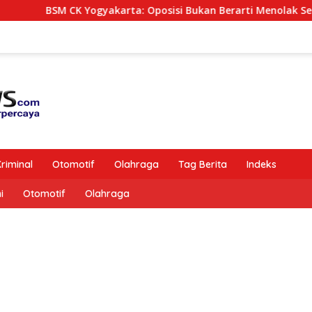
M CK Yogyakarta: Oposisi Bukan Berarti Menolak Semua Kebij
riminal
Otomotif
Olahraga
Tag Berita
Indeks
i
Otomotif
Olahraga