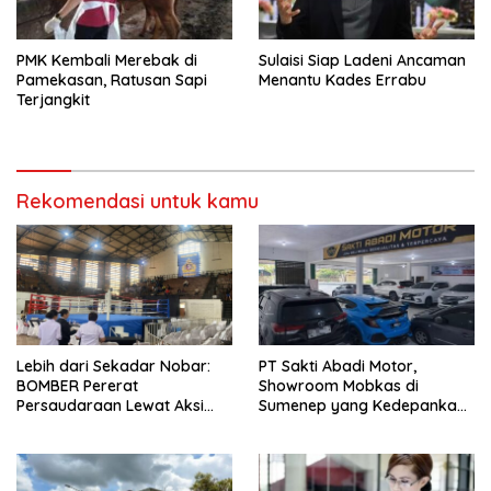
PMK Kembali Merebak di
Sulaisi Siap Ladeni Ancaman
Pamekasan, Ratusan Sapi
Menantu Kades Errabu
Terjangkit
Rekomendasi untuk kamu
Lebih dari Sekadar Nobar:
PT Sakti Abadi Motor,
BOMBER Pererat
Showroom Mobkas di
Persaudaraan Lewat Aksi
Sumenep yang Kedepankan
Damai di GOR Sangkuriang
Kualitas dengan Harga
Terjangkau