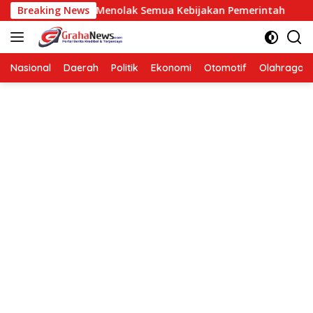
Langsung
n Berarti Menolak Semua Kebijakan Pemerintah
Breaking News
Hendard
ke
konten
Nasional
Daerah
Politik
Ekonomi
Otomotif
Olahraga