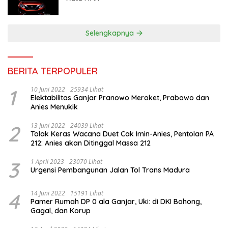
Selengkapnya
BERITA TERPOPULER
1
10 Juni 2022
25934 Lihat
Elektabilitas Ganjar Pranowo Meroket, Prabowo dan
Anies Menukik
2
13 Juni 2022
24039 Lihat
Tolak Keras Wacana Duet Cak Imin-Anies, Pentolan PA
212: Anies akan Ditinggal Massa 212
3
1 April 2023
23070 Lihat
Urgensi Pembangunan Jalan Tol Trans Madura
4
14 Juni 2022
15191 Lihat
Pamer Rumah DP 0 ala Ganjar, Uki: di DKI Bohong,
Gagal, dan Korup