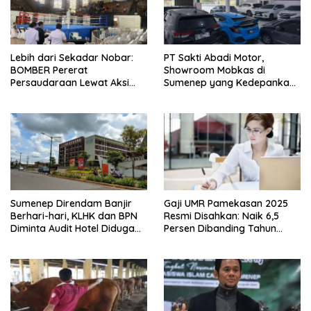
Lebih dari Sekadar Nobar:
PT Sakti Abadi Motor,
BOMBER Pererat
Showroom Mobkas di
Persaudaraan Lewat Aksi
Sumenep yang Kedepankan
Damai di GOR Sangkuriang
Kualitas dengan Harga
Terjangkau
Sumenep Direndam Banjir
Gaji UMR Pamekasan 2025
Berhari-hari, KLHK dan BPN
Resmi Disahkan: Naik 6,5
Diminta Audit Hotel Diduga
Persen Dibanding Tahun
Milik Said Abdullah
Sebelumnya