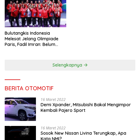
Bulutangkis Indonesia
Melesat Jelang Olimpiade
Paris, Fadil Imran: Belum
Puas, Harus Terus
Maksimalkan
Selengkapnya
BERITA OTOMOTIF
16 Maret 2022
Demi Xpander, Mitsubishi Bakal Mengimpor
Kembali Pajero Sport
16 Maret 2022
Sosok New Nissan Livina Terungkap, Apa
Kata NMI?