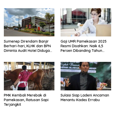
Damai di GOR Sangkuriang
Kualitas dengan Harga
Terjangkau
Sumenep Direndam Banjir
Gaji UMR Pamekasan 2025
Berhari-hari, KLHK dan BPN
Resmi Disahkan: Naik 6,5
Diminta Audit Hotel Diduga
Persen Dibanding Tahun
Milik Said Abdullah
Sebelumnya
PMK Kembali Merebak di
Sulaisi Siap Ladeni Ancaman
Pamekasan, Ratusan Sapi
Menantu Kades Errabu
Terjangkit