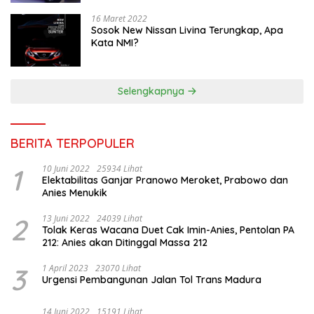
16 Maret 2022
Sosok New Nissan Livina Terungkap, Apa
Kata NMI?
Selengkapnya
BERITA TERPOPULER
1
10 Juni 2022
25934 Lihat
Elektabilitas Ganjar Pranowo Meroket, Prabowo dan
Anies Menukik
2
13 Juni 2022
24039 Lihat
Tolak Keras Wacana Duet Cak Imin-Anies, Pentolan PA
212: Anies akan Ditinggal Massa 212
3
1 April 2023
23070 Lihat
Urgensi Pembangunan Jalan Tol Trans Madura
14 Juni 2022
15191 Lihat