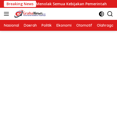
Langsung
an Berarti Menolak Semua Kebijakan Pemerintah
Breaking News
Henda
ke
konten
Nasional
Daerah
Politik
Ekonomi
Otomotif
Olahraga