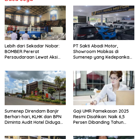
Lebih dari Sekadar Nobar:
PT Sakti Abadi Motor,
BOMBER Pererat
Showroom Mobkas di
Persaudaraan Lewat Aksi
Sumenep yang Kedepankan
Damai di GOR Sangkuriang
Kualitas dengan Harga
Terjangkau
Sumenep Direndam Banjir
Gaji UMR Pamekasan 2025
Berhari-hari, KLHK dan BPN
Resmi Disahkan: Naik 6,5
Diminta Audit Hotel Diduga
Persen Dibanding Tahun
Milik Said Abdullah
Sebelumnya