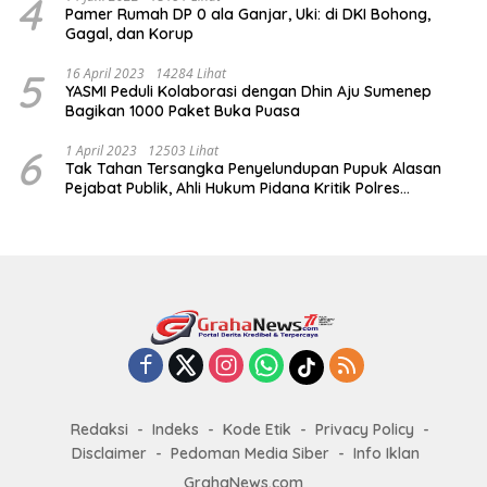
4
Pamer Rumah DP 0 ala Ganjar, Uki: di DKI Bohong,
Gagal, dan Korup
5
16 April 2023
14284 Lihat
YASMI Peduli Kolaborasi dengan Dhin Aju Sumenep
Bagikan 1000 Paket Buka Puasa
6
1 April 2023
12503 Lihat
Tak Tahan Tersangka Penyelundupan Pupuk Alasan
Pejabat Publik, Ahli Hukum Pidana Kritik Polres
Sumenep
Redaksi
Indeks
Kode Etik
Privacy Policy
Disclaimer
Pedoman Media Siber
Info Iklan
GrahaNews.com