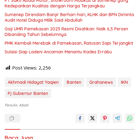
PT Sakti Abadi Motor, Showroom Mobkas di Sumenep yang
Kedepankan Kualitas dengan Harga Terjangkau
Sumenep Direndam Banjir Berhari-hari, KLHK dan BPN Diminta
Audit Hotel Diduga Milik Said Abdullah
Gaji UMR Pamekasan 2025 Resmi Disahkan: Naik 6,5 Persen
Dibanding Tahun Sebelumnya
PMK Kembali Merebak di Pamekasan, Ratusan Sapi Terjangkit
Sulaisi Siap Ladeni Ancaman Menantu Kades Errabu
Post Views:
2,256
Akhmadi Hidayat Yaqien
Banten
Grahanews
IKN
Pj Gubernur Banten
Penulis: Abad
Baca Juga