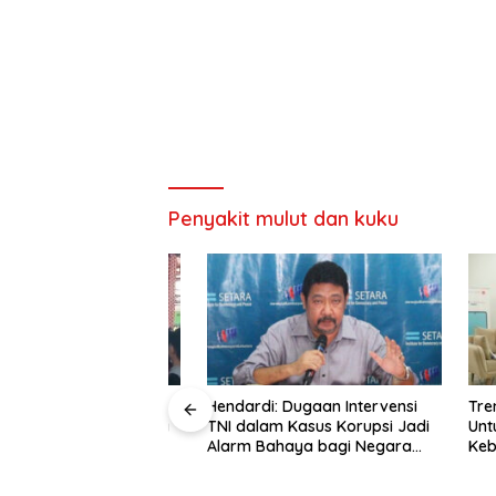
Penyakit mulut dan kuku
akarta: Oposisi
Hendardi: Dugaan Intervensi
Trend As
ti Menolak Semua
TNI dalam Kasus Korupsi Jadi
Untuk M
emerintah
Alarm Bahaya bagi Negara
Kebijaka
Hukum