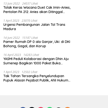
13 Juni 2022
24037 Lihat
Tolak Keras Wacana Duet Cak Imin-Anies,
Pentolan PA 212: Anies akan Ditinggal
Massa 212
1 April 2023
23070 Lihat
Urgensi Pembangunan Jalan Tol Trans
Madura
14 Juni 2022
15187 Lihat
Pamer Rumah DP 0 ala Ganjar, Uki: di DKI
Bohong, Gagal, dan Korup
16 April 2023
14283 Lihat
YASMI Peduli Kolaborasi dengan Dhin Aju
Sumenep Bagikan 1000 Paket Buka
Puasa
1 April 2023
12502 Lihat
Tak Tahan Tersangka Penyelundupan
Pupuk Alasan Pejabat Publik, Ahli Hukum
Pidana Kritik Polres Sumenep