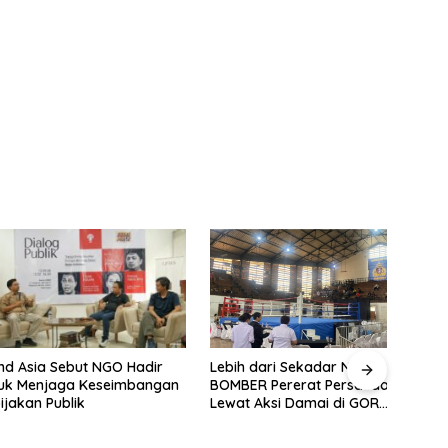
ia Sebut NGO Hadir
Fahir
Lebih dari Sekadar Nobar:
enjaga Keseimbangan
Berh
BOMBER Pererat Persaudaraan
n Publik
Jaka
Lewat Aksi Damai di GOR
Sangkuriang