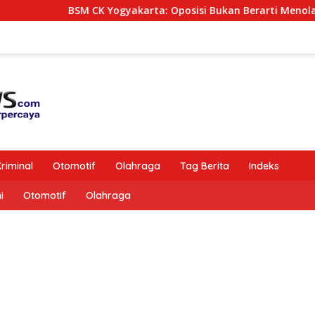
BSM CK Yogyakarta: Oposisi Bukan Berarti Menolak Semua K
riminal
Otomotif
Olahraga
Tag Berita
Indeks
i
Otomotif
Olahraga