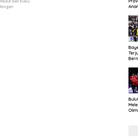
Prov
Mulut dan Kuku
Anar
 dengan
Duku
Kea
Baye
Terj
Bern
Kej
Bulu
Mele
Olim
Imra
Haru
Mak