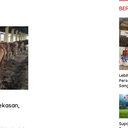
BE
Lebi
Pers
San
ekasan,
Supo