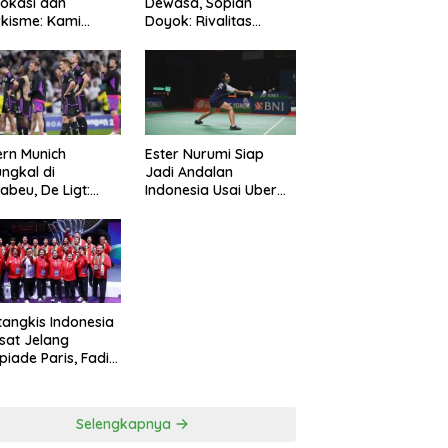
okasi dan
Dewasa, Sopian
kisme: Kami
Doyok: Rivalitas
ng Polri Jaga
Cukup 90 Menit
manan
rn Munich
Ester Nurumi Siap
ungkal di
Jadi Andalan
abeu, De Ligt:
Indonesia Usai Uber
amnya Sepakbola
Cup 2024
tangkis Indonesia
sat Jelang
piade Paris, Fadil
n: Belum Puas,
s Terus
simalkan
Selengkapnya