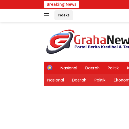
Langsung
Breaking News
ke
konten
Indeks
tutup
H
Nasional
Daerah
Politik
K
o
m
Nasional
Daerah
Politik
Ekonom
e