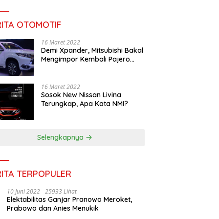
RITA OTOMOTIF
16 Maret 2022
Demi Xpander, Mitsubishi Bakal
Mengimpor Kembali Pajero
Sport
16 Maret 2022
Sosok New Nissan Livina
Terungkap, Apa Kata NMI?
Selengkapnya
RITA TERPOPULER
10 Juni 2022
25933 Lihat
Elektabilitas Ganjar Pranowo Meroket,
Prabowo dan Anies Menukik