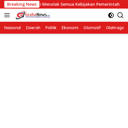
Langsung
 Bukan Berarti Menolak Semua Kebijakan Pemerintah
Breaking News
H
ke
konten
Nasional
Daerah
Politik
Ekonomi
Otomotif
Olahraga