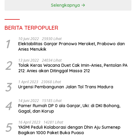
Selengkapnya
BERITA TERPOPULER
1
10 Juni 2022
25930 Lihat
Elektabilitas Ganjar Pranowo Meroket, Prabowo dan
Anies Menukik
2
13 Juni 2022
24034 Lihat
Tolak Keras Wacana Duet Cak Imin-Anies, Pentolan PA
212: Anies akan Ditinggal Massa 212
3
1 April 2023
23068 Lihat
Urgensi Pembangunan Jalan Tol Trans Madura
4
14 Juni 2022
15185 Lihat
Pamer Rumah DP 0 ala Ganjar, Uki: di DKI Bohong,
Gagal, dan Korup
5
16 April 2023
14281 Lihat
YASMI Peduli Kolaborasi dengan Dhin Aju Sumenep
Bagikan 1000 Paket Buka Puasa