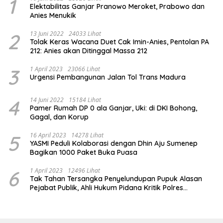
1
Elektabilitas Ganjar Pranowo Meroket, Prabowo dan
Anies Menukik
2
13 Juni 2022
24033 Lihat
Tolak Keras Wacana Duet Cak Imin-Anies, Pentolan PA
212: Anies akan Ditinggal Massa 212
3
1 April 2023
23066 Lihat
Urgensi Pembangunan Jalan Tol Trans Madura
4
14 Juni 2022
15184 Lihat
Pamer Rumah DP 0 ala Ganjar, Uki: di DKI Bohong,
Gagal, dan Korup
5
16 April 2023
14278 Lihat
YASMI Peduli Kolaborasi dengan Dhin Aju Sumenep
Bagikan 1000 Paket Buka Puasa
6
1 April 2023
12496 Lihat
Tak Tahan Tersangka Penyelundupan Pupuk Alasan
Pejabat Publik, Ahli Hukum Pidana Kritik Polres
Sumenep