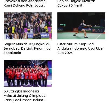
Provokasi dan Anarkisme:
Sopian Doyok: Rivalitas
Kami Dukung Polri Jaga
Cukup 90 Menit
Keamanan
Bayern Munich Terjungkal di
Ester Nurumi Siap Jadi
Bernabeu, De Ligt: Kejamnya
Andalan Indonesia Usai Uber
Sepakbola
Cup 2024
Bulutangkis Indonesia
Melesat Jelang Olimpiade
Paris, Fadil Imran: Belum
Puas, Harus Terus
Maksimalkan