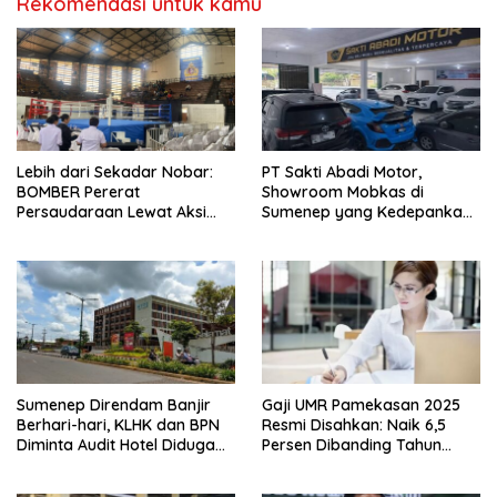
Rekomendasi untuk kamu
Lebih dari Sekadar Nobar:
PT Sakti Abadi Motor,
BOMBER Pererat
Showroom Mobkas di
Persaudaraan Lewat Aksi
Sumenep yang Kedepankan
Damai di GOR Sangkuriang
Kualitas dengan Harga
Terjangkau
Sumenep Direndam Banjir
Gaji UMR Pamekasan 2025
Berhari-hari, KLHK dan BPN
Resmi Disahkan: Naik 6,5
Diminta Audit Hotel Diduga
Persen Dibanding Tahun
Milik Said Abdullah
Sebelumnya