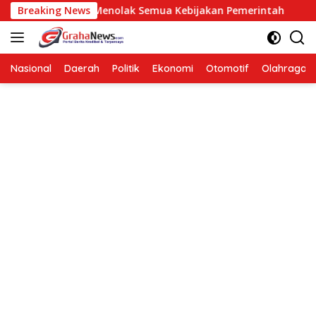
Langsung
Berarti Menolak Semua Kebijakan Pemerintah
Breaking News
Hendardi:
ke
konten
Nasional
Daerah
Politik
Ekonomi
Otomotif
Olahraga