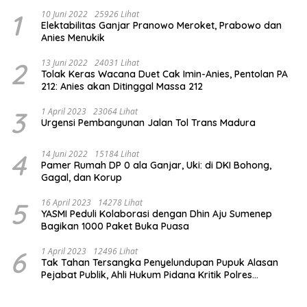
1
10 Juni 2022
25926 Lihat
Elektabilitas Ganjar Pranowo Meroket, Prabowo dan
Anies Menukik
2
13 Juni 2022
24031 Lihat
Tolak Keras Wacana Duet Cak Imin-Anies, Pentolan PA
212: Anies akan Ditinggal Massa 212
3
1 April 2023
23064 Lihat
Urgensi Pembangunan Jalan Tol Trans Madura
4
14 Juni 2022
15184 Lihat
Pamer Rumah DP 0 ala Ganjar, Uki: di DKI Bohong,
Gagal, dan Korup
5
16 April 2023
14278 Lihat
YASMI Peduli Kolaborasi dengan Dhin Aju Sumenep
Bagikan 1000 Paket Buka Puasa
6
1 April 2023
12496 Lihat
Tak Tahan Tersangka Penyelundupan Pupuk Alasan
Pejabat Publik, Ahli Hukum Pidana Kritik Polres
Sumenep