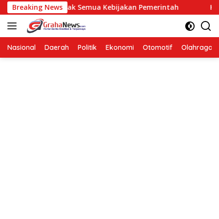
Langsung
Berarti Menolak Semua Kebijakan Pemerintah
Breaking News
Hendardi:
ke
konten
Nasional
Daerah
Politik
Ekonomi
Otomotif
Olahraga