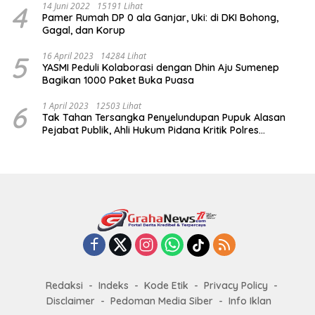
4
14 Juni 2022
15191 Lihat
Pamer Rumah DP 0 ala Ganjar, Uki: di DKI Bohong,
Gagal, dan Korup
5
16 April 2023
14284 Lihat
YASMI Peduli Kolaborasi dengan Dhin Aju Sumenep
Bagikan 1000 Paket Buka Puasa
6
1 April 2023
12503 Lihat
Tak Tahan Tersangka Penyelundupan Pupuk Alasan
Pejabat Publik, Ahli Hukum Pidana Kritik Polres
Sumenep
Redaksi
Indeks
Kode Etik
Privacy Policy
Disclaimer
Pedoman Media Siber
Info Iklan