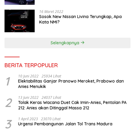
16 Maret 2022
Sosok New Nissan Livina Terungkap, Apa
Kata NMI?
Selengkapnya
BERITA TERPOPULER
1
10 Juni 2022
25934 Lihat
Elektabilitas Ganjar Pranowo Meroket, Prabowo dan
Anies Menukik
2
13 Juni 2022
24037 Lihat
Tolak Keras Wacana Duet Cak Imin-Anies, Pentolan PA
212: Anies akan Ditinggal Massa 212
3
1 April 2023
23070 Lihat
Urgensi Pembangunan Jalan Tol Trans Madura